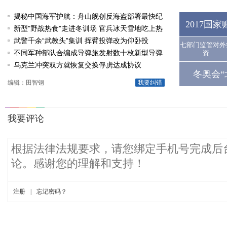
揭秘中国海军护航：舟山舰创反海盗部署最快纪
2017国
录
新型"野战热食"走进冬训场 官兵冰天雪地吃上热
饭菜
武警千余“武教头”集训 挥臂投弹改为仰卧投
七部门监管对外
不同军种部队合编成导弹旅发射数十枚新型导弹
资
乌克兰冲突双方就恢复交换俘虏达成协议
冬奥会“
编辑：田智钢
我要纠错