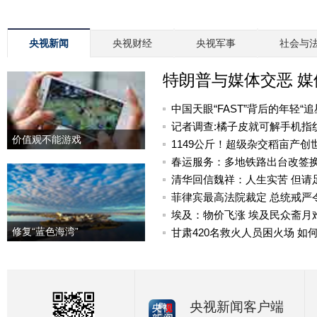
央视新闻
央视财经
央视军事
社会与
特朗普与媒体交恶 
中国天眼“FAST”背后的年轻“追
记者调查:橘子皮就可解手机指
价值观不能游戏
1149公斤！超级杂交稻亩产创
春运服务：多地铁路出台改签
清华回信魏祥：人生实苦 但请
菲律宾最高法院裁定 总统戒严
埃及：物价飞涨 埃及民众斋月
修复“蓝色海湾”
甘肃420名救火人员困火场 如
央视新闻客户端