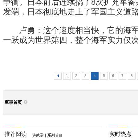
争衡。日本前后连续搞了8次扩充军备
发端，日本彻底地走上了军国主义道
卢勇：这个速度相当快，它的海军
一跃成为世界第四，整个海军实力仅
<
1
2
3
4
5
6
7
8
军事首页
推荐阅读
实时热点
讲武堂
|
系列节目