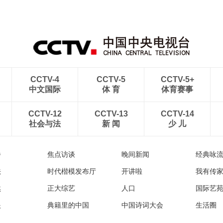
CCTV-4
CCTV-5
CCTV-5+
中文国际
体 育
体育赛事
CCTV-12
CCTV-13
CCTV-14
社会与法
新 闻
少 儿
播
焦点访谈
晚间新闻
经典咏
法
时代楷模发布厅
开讲啦
我有传
然
正大综艺
人口
国际艺
眼
典籍里的中国
中国诗词大会
生活圈