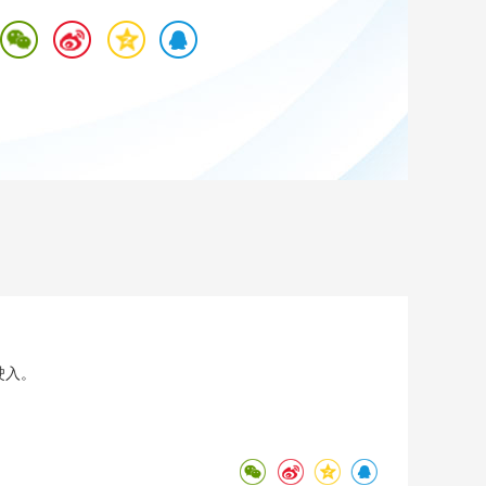
艺术
汽车
数智
5G
产业+
时尚
天气
才艺
网展
央央好物
驶入。