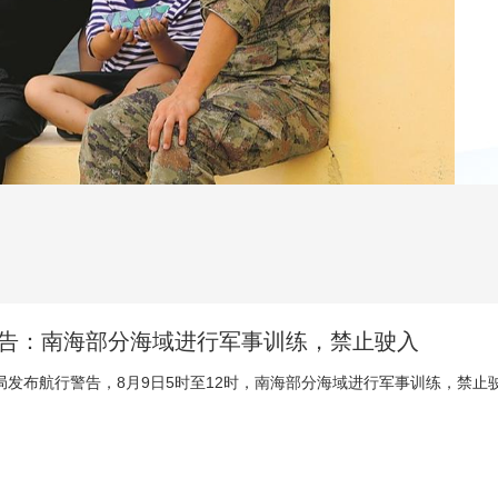
央博
非遗
文化
旅游
科普
健康
乐龄
阅读
云起
超级工厂
智敬中国
全民健康
颜选攻略
海洋
热播榜
总台企业白名单
告：南海部分海域进行军事训练，禁止驶入
局发布航行警告，8月9日5时至12时，南海部分海域进行军事训练，禁止