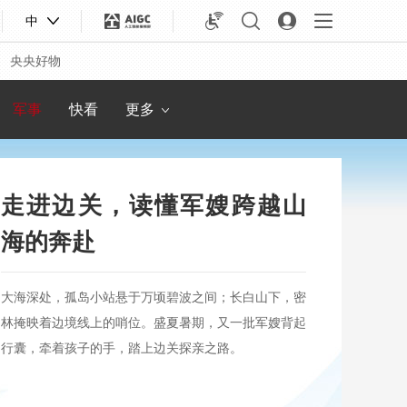
人物
中
教育
央央好物
专题
军事
快看
更多
走进边关，读懂军嫂跨越山
海的奔赴
大海深处，孤岛小站悬于万顷碧波之间；长白山下，密
林掩映着边境线上的哨位。盛夏暑期，又一批军嫂背起
行囊，牵着孩子的手，踏上边关探亲之路。
合体育
亚冬会