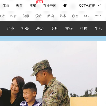
体育
教育
熊猫
直播中国
4K
CCTV.直播
式妙语
主持人
下载央视影音
热解读
天天学习
旅游
科普
健康
乐龄
阅读
艺术
数智
5G
产业+
经济
社会
法治
图片
文娱
科技
生活
纪录片网
国家大剧院
大型活动
科技
法治
文娱
人物
公益
图片
习式妙语
央视快评
央视网评
光华锐评
锋面
频道
VR/AR
4K专区
全景新闻
请入列
人生第一次
人生第二次
年冬奥会
CBA
NBA
中超
国足
国际足球
网球
综
体育江湖
文化体育
冰雪道路
足球道路