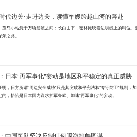
时代边关·走进边关，读懂军嫂跨越山海的奔赴
，孤岛小站悬于万顷碧波之间；长白山下，密林掩映着边境线上的哨位。
探亲之路。
：日本“再军事化”妄动是地区和平稳定的真正威胁
证明，日方所谓“周边安全威胁”只是其突破和平宪法和“专守防卫”规制，
定的，恰恰是日本国内谋求扩军备武、加速“再军事化”的妄动。
：中国军队坚决反制任何闹海挑衅图谋