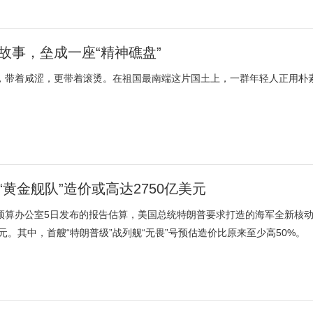
故事，垒成一座“精神礁盘”
，带着咸涩，更带着滚烫。在祖国最南端这片国土上，一群年轻人正用朴
“黄金舰队”造价或高达2750亿美元
预算办公室5日发布的报告估算，美国总统特朗普要求打造的海军全新核动
美元。其中，首艘“特朗普级”战列舰“无畏”号预估造价比原来至少高50%。