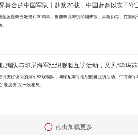
界舞台的中国军队丨赴黎20载，中国蓝盔以实干守
国蓝盔赴黎巴嫩维和20周年。当前黎以冲突硝烟未散，风险仍存。在黎南
当。
3舰编队与印尼海军组织舰艇互访活动，又见“毕玛苏
进行友好访问的海军83舰编队，与印尼海军组织舰艇互访活动。中方海军
位“老朋友”又一次相见。
点击加载更多