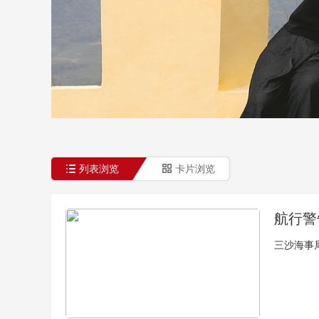
财经
教育
乡村振兴
生态环境
一带一路
大国智造
大国展会
大国保险
云顶对话
CCTV.节目官网
直播
节目单
栏目
片库
列表浏览
卡片浏览
航行警
三沙海事