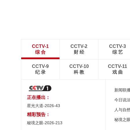
CCTV-1
CCTV-2
CCTV-3
综 合
财 经
综 艺
CCTV-9
CCTV-10
CCTV-11
纪 录
科 教
戏 曲
新闻联
正在播出：
今日说
星光大道-2026-43
人与自
精彩预告：
秘境之
秘境之眼-2026-213