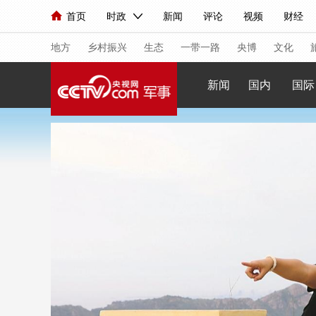
首页
时政
新闻
评论
视频
财经
人民领袖习近平
直播
海外频道
片库
iPanda
栏目大全
联播+
English
中国领导人
节目单
Монгол
听音
央视快评
微视频
习
地方
乡村振兴
生态
一带一路
央博
文化
新闻
国内
国际
总台春晚
网络春晚
共产党员网
秧纪录
新闻
国内
国际
评论
经济
军事
人民领袖习近平
联播+
热解读
天天学习
视频
小央视频
小央直播
直播中国
熊猫
现场
前线
比划
快看
蓝海中国
新兵
体育
直播
竞猜
2026年世界杯
2026
VIP会员
CCTV奥林匹克频道
生活体育大会