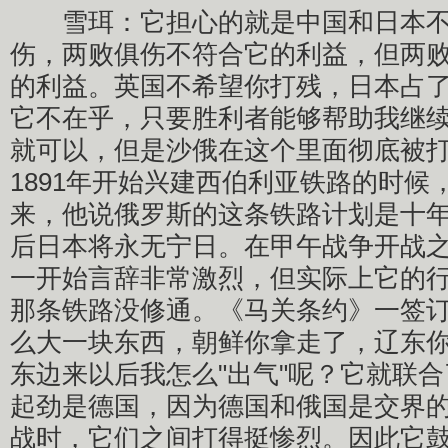
雪珥：它担心的就是中国和日本不
伤，两败俱伤不符合它的利益，但两
的利益。英国不希望你打残，日本占
它不在乎，只要胜利者能够帮助我继
就可以，但是沙俄在这个里面彻底被
1891年开始兴建西伯利亚铁路的时候
来，他说俄罗斯的这条铁路计划是十
后日本将永无宁日。在甲午战争开战
一开始言辞非常激烈，但实际上它的
那条铁路没修通。《马关条约》一签
么大一块东西，朝鲜你拿走了，辽东
东边来以后我怎么"出气"呢？它就联
起劲是德国，因为德国和俄国是交界
战时，它们之间打得挺惨烈。因此它