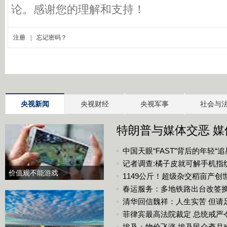
央视新闻
央视财经
央视军事
社会与
特朗普与媒体交恶 
中国天眼“FAST”背后的年轻“追
记者调查:橘子皮就可解手机指
价值观不能游戏
1149公斤！超级杂交稻亩产创
春运服务：多地铁路出台改签
清华回信魏祥：人生实苦 但请
菲律宾最高法院裁定 总统戒严
埃及：物价飞涨 埃及民众斋月