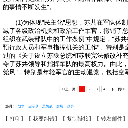
的事情不断发生"。
(1)为体现"民主化"思想，苏共在军队体
减了各级政治机关和政治工作军官，撤销了总
组织在武装部队中的工作条例"中规定，"苏
预行政人员和军事指挥机关的工作"。特别是
过的《关于设立苏联总统和苏联宪法修改补
夺了苏共领导和指挥军队的最高权力。由此，
党风"，特别是年轻军官的主动退党，包括空
<<上一页
1
2
3
4
下一页>>
热词：
战争
启示录
思想战
发展
趋势
【
打印
】【
我要纠错
】【
复制链接
】【
转发邮件