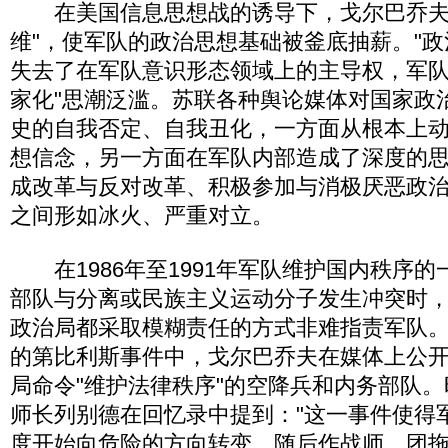
在美国信息思想战的诱导下，戈尔巴乔夫
维"，使军队的政治思想基础被釜底抽薪。"政
失去了在军队意识形态领域上的主导权，军队中
家化"思潮泛滥。苏联各种舆论媒体对国家政
史的自我否定、自我丑化，一方面从根本上
想信念，另一方面在军队内部造成了深度的
成改革与反对改革、积极参加与消极厌恶政
之间形如冰火、严重对立。
在1986年至1991年军队维护国内秩序的
部队与分离或民族主义运动分子发生冲突时
政治局都采取模糊责任的方式非难指责军队。特
的第比利斯事件中，戈尔巴乔夫在媒体上公
局命令"维护法律秩序"的空降兵和内务部队。
师长列别德在回忆录中提到："这一事件使得
度开始向危险的方向转变，随后作战师、团