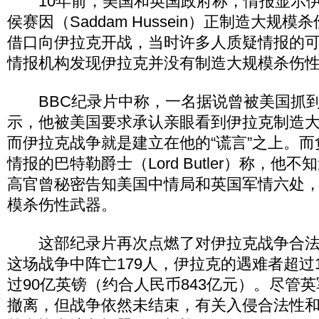
10年前，美国和英国政府称，情报显示伊
侯赛因（Saddam Hussein）正制造大规
借口向伊拉克开战，当时许多人质疑情报的
情报机构发现伊拉克并没有制造大规模杀伤
BBC纪录片中称，一名据说曾被美国抓到
示，他被美国要求承认亲眼看到伊拉克制造
而伊拉克战争就是建立在他的“谎言”之上。
情报的巴特勒爵士（Lord Butler）称，他
高官曾秘密告知美国中情局和英国军情六处
模杀伤性武器。
这部纪录片再次点燃了对伊拉克战争合法
这场战争中阵亡179人，伊拉克的遇难者超过
过90亿英镑（约合人民币843亿元）。尽管英
撤离，但战争依然未结束，有关入侵合法性