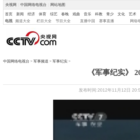
央视网
|
中国网络电视台
|
网站地图
首页
新闻
经济
体育
综艺
春晚
戏曲
音乐
科教
青少
文化
艺术
电视
频道大全
栏目大全
节目大全
直播中国
赛事直播
网络
中国网络电视台
>
军事频道
>
军事纪实
>
《军事纪实》 201
发布时间:2012年11月12日 20:5