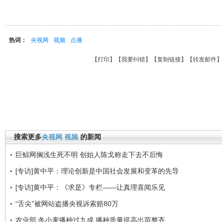
热词：
央视网
视频
点播
【
打印
】【
我要纠错
】【
复制链接
】【
转发邮件
搜索更多
央视网
视频
的新闻
巨鲸网搁浅生死不明 创始人陈戈称走下去不后悔
[专访]黄中平：理论创新是中国社会发展和变革的先导
[专访]黄中平：《求是》专栏——让真理喜闻乐见
“舌尖”被网站盗播央视诉索赔80万
农业部:冬小麦播种过九成 播种质量提高出苗整齐