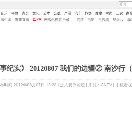
音乐
科教
青少
文化
艺术
公益
产经
汽车
旅游
健康
时尚
三农
商
直播中国
赛事直播
网络电视客户端
|
高清
电影
电视剧
纪录片
动
事纪实》 20120807 我们的边疆② 南沙行
布时间:2012年08月07日 13:28 |
进入复兴论坛
| 来源：CNTV |
手机看视