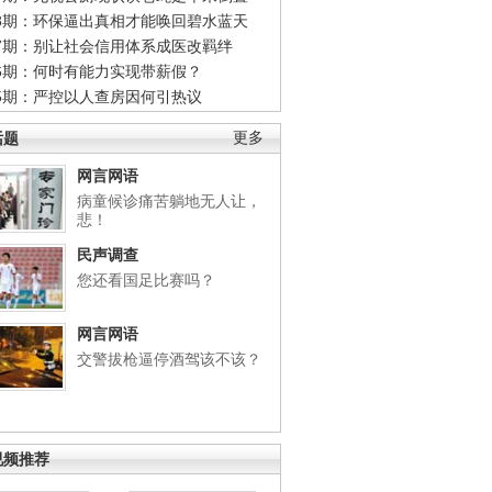
48期：环保逼出真相才能唤回碧水蓝天
47期：别让社会信用体系成医改羁绊
46期：何时有能力实现带薪假？
45期：严控以人查房因何引热议
话题
更多
网言网语
病童候诊痛苦躺地无人让，
悲！
民声调查
您还看国足比赛吗？
网言网语
交警拔枪逼停酒驾该不该？
视频推荐