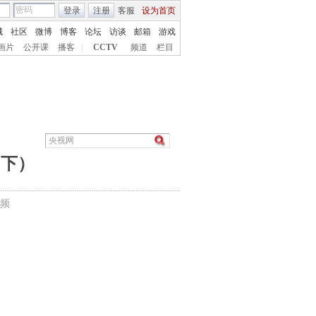
登录
注册
客服
设为首页
城
社区
微博
博客
论坛
访谈
邮箱
游戏
画片
公开课
播客
|
CCTV
频道
栏目
（下）
频