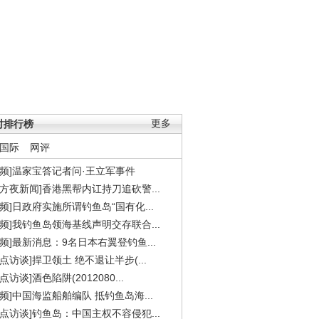
时排行榜
更多
国际
网评
视频]温家宝答记者问·王立军事件
东方夜新闻]香港黑帮内讧持刀追砍警...
视频]日政府实施所谓钓鱼岛“国有化...
视频]我钓鱼岛领海基线声明交存联合...
视频]最新消息：9名日本右翼登钓鱼...
焦点访谈]捍卫领土 绝不退让半步(...
点访谈]酒色陷阱(2012080...
视频]中国海监船舶编队 抵钓鱼岛海...
焦点访谈]钓鱼岛：中国主权不容侵犯...