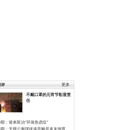
网评
更多
不戴口罩的元宵节彰显责
任
0期：谁来医治“环保焦虑症”
49期：无视公厕现状谈苍蝇是本末倒置