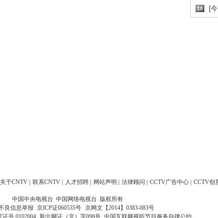
[
10
关于CNTV
|
联系CNTV
|
人才招聘
|
网站声明
|
法律顾问
|
CCTV广告中心
|
CCTV创
中国中央电视台 中国网络电视台 版权所有
不良信息举报
京ICP证060535号
京网文【2014】0383-083号
 0102004
新出网证（京）字098号
中国互联网视听节目服务自律公约