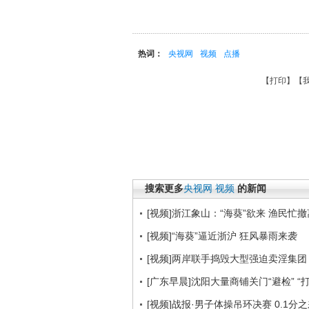
热词：
央视网
视频
点播
【
打印
】【
搜索更多
央视网
视频
的新闻
[视频]浙江象山：“海葵”欲来 渔民忙撤
[视频]“海葵”逼近浙沪 狂风暴雨来袭
[视频]两岸联手捣毁大型强迫卖淫集团
[广东早晨]沈阳大量商铺关门“避检” 
[视频]战报·男子体操吊环决赛 0.1分