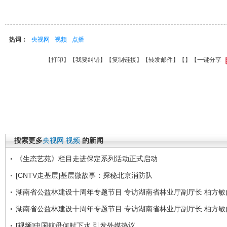
热词：
央视网
视频
点播
【
打印
】【
我要纠错
】【
复制链接
】【
转发邮件
】【
】
【一键分享
搜索更多
央视网
视频
的新闻
《生态艺苑》栏目走进保定系列活动正式启动
[CNTV走基层]基层微故事：探秘北京消防队
湖南省公益林建设十周年专题节目 专访湖南省林业厅副厅长 柏方敏(
湖南省公益林建设十周年专题节目 专访湖南省林业厅副厅长 柏方敏(
[视频]中国航母何时下水 引发外媒热议