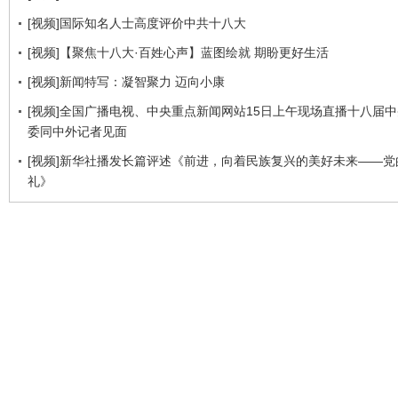
[视频]国际知名人士高度评价中共十八大
[视频]【聚焦十八大·百姓心声】蓝图绘就 期盼更好生活
[视频]新闻特写：凝智聚力 迈向小康
[视频]全国广播电视、中央重点新闻网站15日上午现场直播十八届
委同中外记者见面
[视频]新华社播发长篇评述《前进，向着民族复兴的美好未来——党
礼》