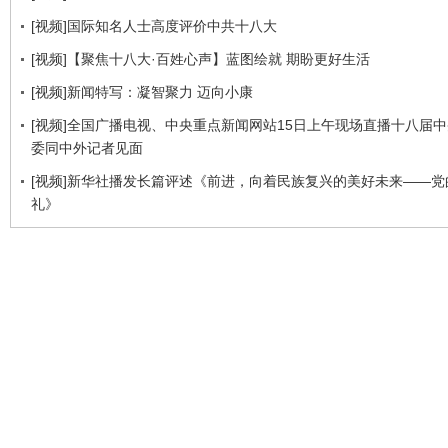
[视频]国际知名人士高度评价中共十八大
[视频]【聚焦十八大·百姓心声】蓝图绘就 期盼更好生活
[视频]新闻特写：凝智聚力 迈向小康
[视频]全国广播电视、中央重点新闻网站15日上午现场直播十八届
委同中外记者见面
[视频]新华社播发长篇评述《前进，向着民族复兴的美好未来——党
礼》