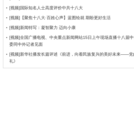
[视频]国际知名人士高度评价中共十八大
[视频]【聚焦十八大·百姓心声】蓝图绘就 期盼更好生活
[视频]新闻特写：凝智聚力 迈向小康
[视频]全国广播电视、中央重点新闻网站15日上午现场直播十八届
委同中外记者见面
[视频]新华社播发长篇评述《前进，向着民族复兴的美好未来——党
礼》