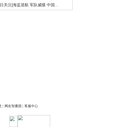
今日关注]海监巡航 军队威慑 中国...
意
|
网友智囊团
|
客服中心