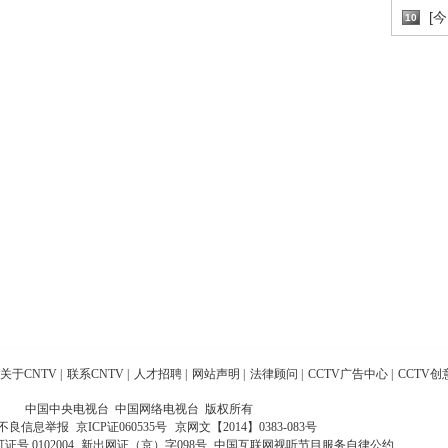
[
10
关于CNTV
|
联系CNTV
|
人才招聘
|
网站声明
|
法律顾问
|
CCTV广告中心
|
CCTV创
中国中央电视台 中国网络电视台 版权所有
不良信息举报
京ICP证060535号
京网文【2014】0383-083号
 0102004
新出网证（京）字098号
中国互联网视听节目服务自律公约