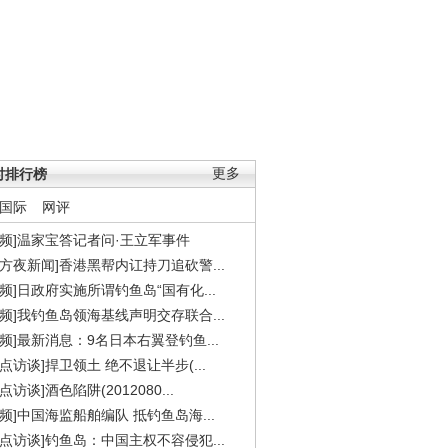
时排行榜
更多
国际
网评
视频]温家宝答记者问·王立军事件
东方夜新闻]香港黑帮内讧持刀追砍警...
视频]日政府实施所谓钓鱼岛“国有化...
视频]我钓鱼岛领海基线声明交存联合...
视频]最新消息：9名日本右翼登钓鱼...
焦点访谈]捍卫领土 绝不退让半步(...
点访谈]酒色陷阱(2012080...
视频]中国海监船舶编队 抵钓鱼岛海...
焦点访谈]钓鱼岛：中国主权不容侵犯...