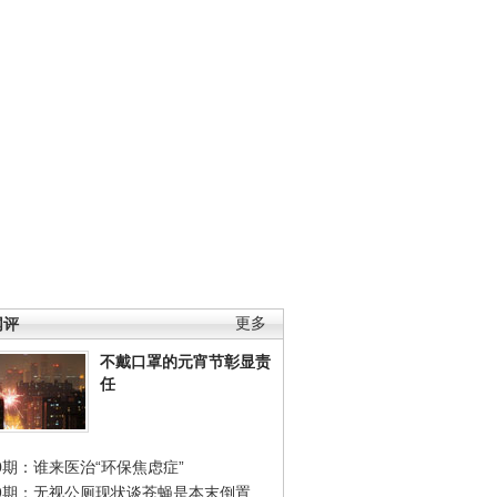
网评
更多
不戴口罩的元宵节彰显责
任
0期：谁来医治“环保焦虑症”
49期：无视公厕现状谈苍蝇是本末倒置