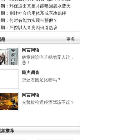
48期：环保逼出真相才能唤回碧水蓝天
47期：别让社会信用体系成医改羁绊
46期：何时有能力实现带薪假？
45期：严控以人查房因何引热议
话题
更多
网言网语
病童候诊痛苦躺地无人让，
悲！
民声调查
您还看国足比赛吗？
网言网语
交警拔枪逼停酒驾该不该？
视频推荐