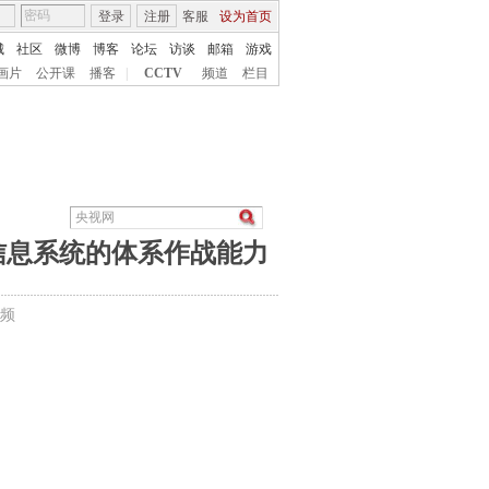
登录
注册
客服
设为首页
城
社区
微博
博客
论坛
访谈
邮箱
游戏
画片
公开课
播客
|
CCTV
频道
栏目
信息系统的体系作战能力
频