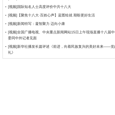
[视频]国际知名人士高度评价中共十八大
[视频]【聚焦十八大·百姓心声】蓝图绘就 期盼更好生活
[视频]新闻特写：凝智聚力 迈向小康
[视频]全国广播电视、中央重点新闻网站15日上午现场直播十八届
委同中外记者见面
[视频]新华社播发长篇评述《前进，向着民族复兴的美好未来——党
礼》