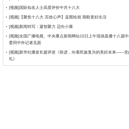
[视频]国际知名人士高度评价中共十八大
[视频]【聚焦十八大·百姓心声】蓝图绘就 期盼更好生活
[视频]新闻特写：凝智聚力 迈向小康
[视频]全国广播电视、中央重点新闻网站15日上午现场直播十八届
委同中外记者见面
[视频]新华社播发长篇评述《前进，向着民族复兴的美好未来——党
礼》