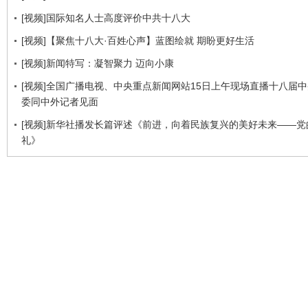
[视频]国际知名人士高度评价中共十八大
[视频]【聚焦十八大·百姓心声】蓝图绘就 期盼更好生活
[视频]新闻特写：凝智聚力 迈向小康
[视频]全国广播电视、中央重点新闻网站15日上午现场直播十八届
委同中外记者见面
[视频]新华社播发长篇评述《前进，向着民族复兴的美好未来——党
礼》