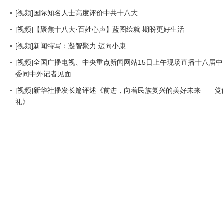
[视频]国际知名人士高度评价中共十八大
[视频]【聚焦十八大·百姓心声】蓝图绘就 期盼更好生活
[视频]新闻特写：凝智聚力 迈向小康
[视频]全国广播电视、中央重点新闻网站15日上午现场直播十八届
委同中外记者见面
[视频]新华社播发长篇评述《前进，向着民族复兴的美好未来——党
礼》