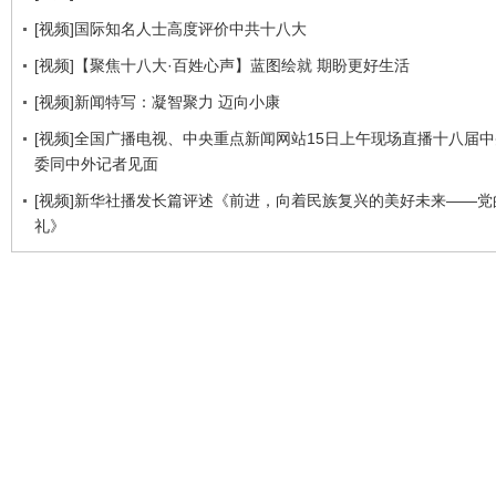
[视频]国际知名人士高度评价中共十八大
[视频]【聚焦十八大·百姓心声】蓝图绘就 期盼更好生活
[视频]新闻特写：凝智聚力 迈向小康
[视频]全国广播电视、中央重点新闻网站15日上午现场直播十八届
委同中外记者见面
[视频]新华社播发长篇评述《前进，向着民族复兴的美好未来——党
礼》