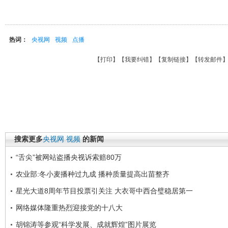
热词：
央视网
视频
点播
【
打印
】【
我要纠错
】【
复制链接
】【
转发邮件
搜索更多
央视网
视频
的新闻
“舌尖”被网站盗播央视诉索赔80万
农业部:冬小麦播种过九成 播种质量提高出苗整齐
星光大道8周年节目投票引关注 大衣哥中西合璧稳居第一
网络媒体隆重热烈迎接党的十八大
胡锦涛等参观“科学发展、成就辉煌”图片展览