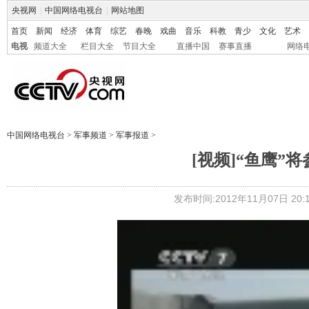
央视网
|
中国网络电视台
|
网站地图
首页
新闻
经济
体育
综艺
春晚
戏曲
音乐
科教
青少
文化
艺术
电视
频道大全
栏目大全
节目大全
直播中国
赛事直播
网络
中国网络电视台
>
军事频道
>
军事报道
>
[视频]“鱼鹰”
发布时间:2012年11月07日 20:1