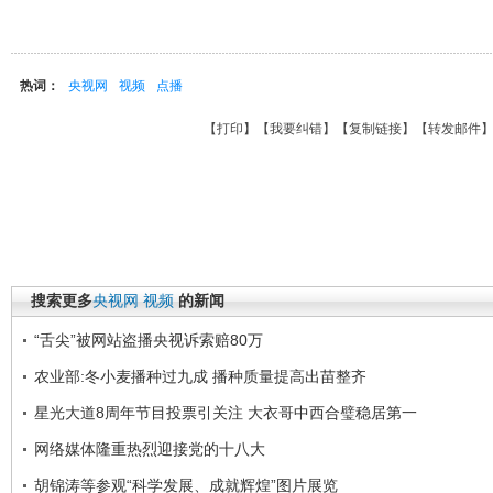
热词：
央视网
视频
点播
【
打印
】【
我要纠错
】【
复制链接
】【
转发邮件
搜索更多
央视网
视频
的新闻
“舌尖”被网站盗播央视诉索赔80万
农业部:冬小麦播种过九成 播种质量提高出苗整齐
星光大道8周年节目投票引关注 大衣哥中西合璧稳居第一
网络媒体隆重热烈迎接党的十八大
胡锦涛等参观“科学发展、成就辉煌”图片展览