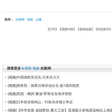
热词：
央视网
视频
点播
【
打印
】【
我要纠错
】【
复制链接
】【
转发邮件
搜索更多
央视网
视频
的新闻
[视频]中国巡航常态化 日本压力大
[视频]国务院：抽查沿海涉油企业 超7成存隐患
[视频]美国：飓风“桑迪”即将在东海岸登陆
[视频]日本前首相鸠山：钓鱼岛存领土争议
[视频]【科学发展 成就辉煌-重大工程】亚洲最大射电望远镜在上海