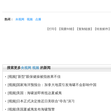
热词：
央视网
视频
点播
【
打印
】【
我要纠错
】【
复制链接
】【
转发邮件
搜索更多
央视网
视频
的新闻
[视频]“新型”眼保健操被指效果不佳
[视频]国家海洋预报台：加拿大地震引发海啸不会影响中国
[视频]美国：海啸波即将抵达夏威夷
[视频]日本正式决定推迟日美联合“夺岛”演习
[视频]美国夏威夷发布海啸预警