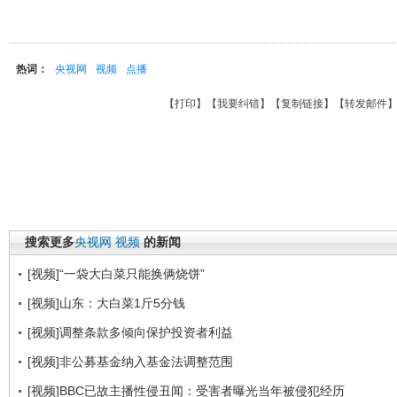
热词：
央视网
视频
点播
【
打印
】【
我要纠错
】【
复制链接
】【
转发邮件
搜索更多
央视网
视频
的新闻
[视频]“一袋大白菜只能换俩烧饼”
[视频]山东：大白菜1斤5分钱
[视频]调整条款多倾向保护投资者利益
[视频]非公募基金纳入基金法调整范围
[视频]BBC已故主播性侵丑闻：受害者曝光当年被侵犯经历