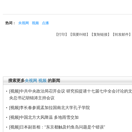
热词：
央视网
视频
点播
【
打印
】【
我要纠错
】【
复制链接
】【
转发邮件
搜索更多
央视网
视频
的新闻
[视频]中共中央政治局召开会议 研究拟提请十七届七中全会讨论的文
央总书记胡锦涛主持会议
[视频]李长春参观孟加拉国南北大学孔子学院
[视频]中国北方大风降温 多地雨雪交加
[视频]日本副首相：“东京都触及钓鱼岛问题是个错误”