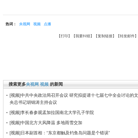
热词：
央视网
视频
点播
【
打印
】【
我要纠错
】【
复制链接
】【
转发邮件
搜索更多
央视网
视频
的新闻
[视频]中共中央政治局召开会议 研究拟提请十七届七中全会讨论的文
央总书记胡锦涛主持会议
[视频]李长春参观孟加拉国南北大学孔子学院
[视频]中国北方大风降温 多地雨雪交加
[视频]日本副首相：“东京都触及钓鱼岛问题是个错误”