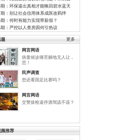
48期：环保逼出真相才能唤回碧水蓝天
47期：别让社会信用体系成医改羁绊
46期：何时有能力实现带薪假？
45期：严控以人查房因何引热议
话题
更多
网言网语
病童候诊痛苦躺地无人让，
悲！
民声调查
您还看国足比赛吗？
网言网语
交警拔枪逼停酒驾该不该？
视频推荐