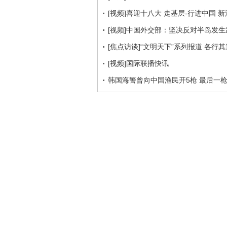
[视频]喜迎十八大 走基层-行进中国 新
[视频]中国外交部：坚决反对半岛发
[焦点访谈]“文明天下”系列报道 各行其道何
[视频]国际联播快讯
韩国海警曾向中国渔民开5枪 最后一