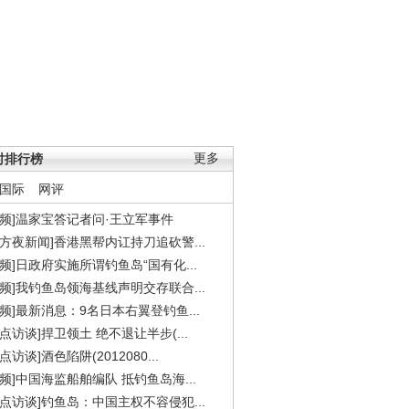
时排行榜
更多
国际
网评
视频]温家宝答记者问·王立军事件
东方夜新闻]香港黑帮内讧持刀追砍警...
视频]日政府实施所谓钓鱼岛“国有化...
视频]我钓鱼岛领海基线声明交存联合...
视频]最新消息：9名日本右翼登钓鱼...
焦点访谈]捍卫领土 绝不退让半步(...
点访谈]酒色陷阱(2012080...
视频]中国海监船舶编队 抵钓鱼岛海...
焦点访谈]钓鱼岛：中国主权不容侵犯...