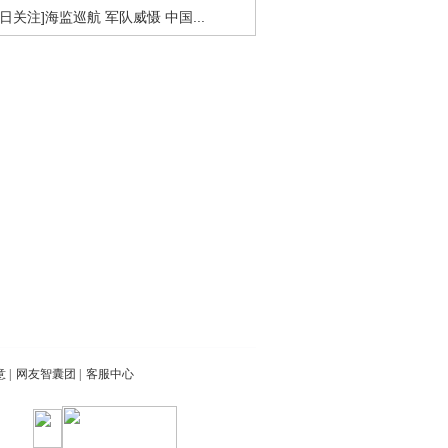
今日关注]海监巡航 军队威慑 中国...
意
|
网友智囊团
|
客服中心