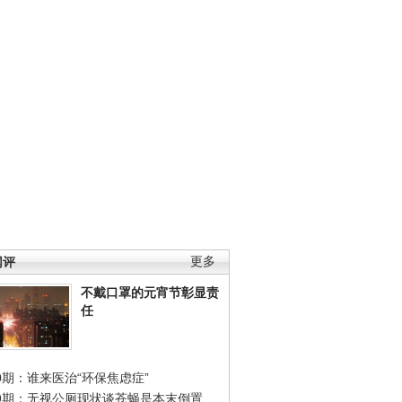
网评
更多
不戴口罩的元宵节彰显责
任
0期：谁来医治“环保焦虑症”
49期：无视公厕现状谈苍蝇是本末倒置