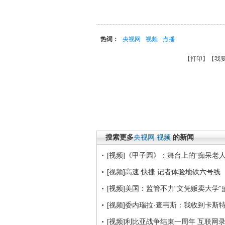
热词：
央视网
视频
点播
【
打印
】【
我
搜索更多
央视网
视频
的新闻
[视频]《甲子园》：舞台上的“痴呆老人
[视频]高速 快捷 记者体验地铁六号线
[视频]美国：监管不力“文凭贩卖大学”
[视频]委内瑞拉·查韦斯：我收到卡斯
[视频]利比亚战争结束一周年 互联网