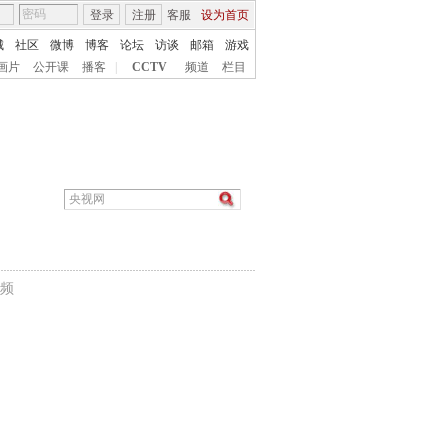
登录
注册
客服
设为首页
城
社区
微博
博客
论坛
访谈
邮箱
游戏
画片
公开课
播客
|
CCTV
频道
栏目
频