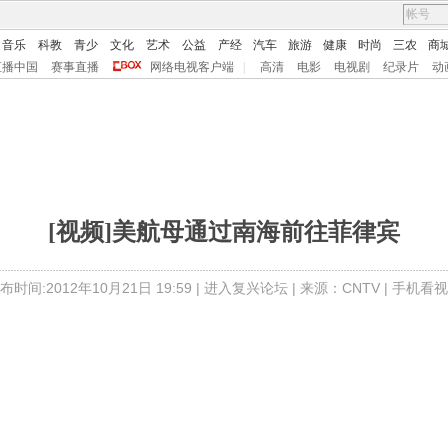
音乐
科教
青少
文化
艺术
公益
产经
汽车
旅游
健康
时尚
三农
商
直播中国
赛事直播
网络电视客户端
|
高清
电影
电视剧
纪录片
动
[视频]美航母通过南海前往菲律宾
布时间:2012年10月21日 19:59 |
进入复兴论坛
| 来源：CNTV |
手机看视