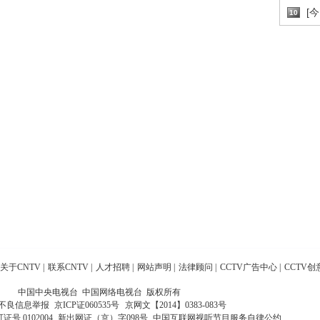
[
10
关于CNTV
|
联系CNTV
|
人才招聘
|
网站声明
|
法律顾问
|
CCTV广告中心
|
CCTV创
中国中央电视台 中国网络电视台 版权所有
不良信息举报
京ICP证060535号
京网文【2014】0383-083号
 0102004
新出网证（京）字098号
中国互联网视听节目服务自律公约