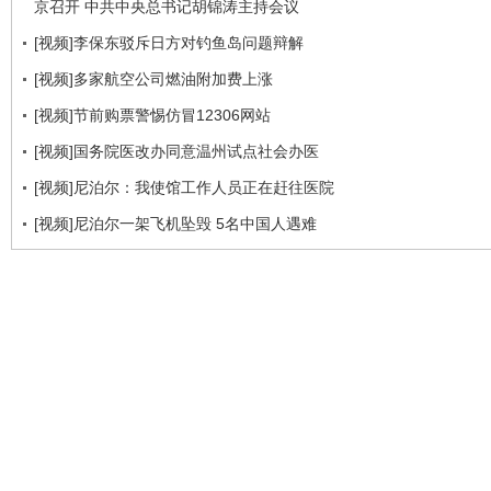
京召开 中共中央总书记胡锦涛主持会议
[视频]李保东驳斥日方对钓鱼岛问题辩解
[视频]多家航空公司燃油附加费上涨
[视频]节前购票警惕仿冒12306网站
[视频]国务院医改办同意温州试点社会办医
[视频]尼泊尔：我使馆工作人员正在赶往医院
[视频]尼泊尔一架飞机坠毁 5名中国人遇难