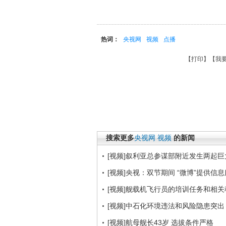
热词：
央视网
视频
点播
【
打印
】【
我
搜索更多
央视网
视频
的新闻
[视频]叙利亚总参谋部附近发生两起巨
[视频]央视：双节期间 “微博”提供信
[视频]舰载机飞行员的培训任务和相
[视频]中石化环境违法和风险隐患突出
[视频]航母舰长43岁 选拔条件严格