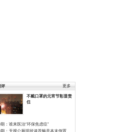
网评
更多
不戴口罩的元宵节彰显责
任
0期：谁来医治“环保焦虑症”
49期：无视公厕现状谈苍蝇是本末倒置