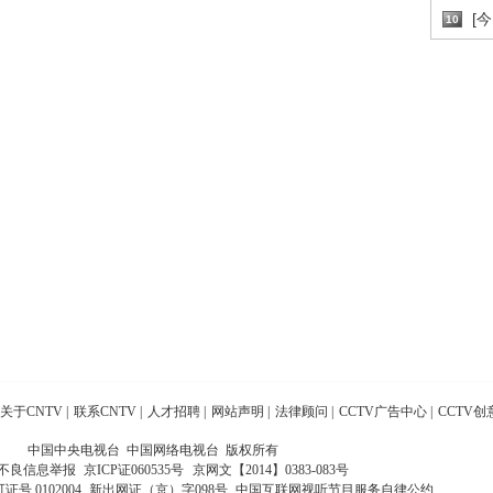
[
10
关于CNTV
|
联系CNTV
|
人才招聘
|
网站声明
|
法律顾问
|
CCTV广告中心
|
CCTV创
中国中央电视台 中国网络电视台 版权所有
不良信息举报
京ICP证060535号
京网文【2014】0383-083号
 0102004
新出网证（京）字098号
中国互联网视听节目服务自律公约