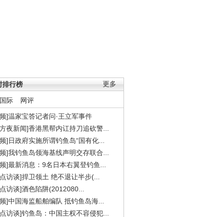
时排行榜
更多
国际
网评
视频]温家宝答记者问·王立军事件
东方夜新闻]香港黑帮内讧持刀追砍警...
视频]日政府实施所谓钓鱼岛“国有化...
视频]我钓鱼岛领海基线声明交存联合...
视频]最新消息：9名日本右翼登钓鱼...
焦点访谈]捍卫领土 绝不退让半步(...
点访谈]酒色陷阱(2012080...
视频]中国海监船舶编队 抵钓鱼岛海...
焦点访谈]钓鱼岛：中国主权不容侵犯...