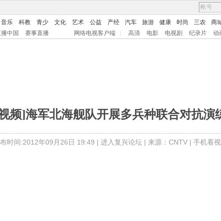
音乐
科教
青少
文化
艺术
公益
产经
汽车
旅游
健康
时尚
三农
商
直播中国
赛事直播
网络电视客户端
|
高清
电影
电视剧
纪录片
动
[视频]海军北海舰队开展多兵种联合对抗演
布时间:2012年09月26日 19:49 |
进入复兴论坛
| 来源：CNTV |
手机看视