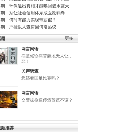
48期：环保逼出真相才能唤回碧水蓝天
47期：别让社会信用体系成医改羁绊
46期：何时有能力实现带薪假？
45期：严控以人查房因何引热议
话题
更多
网言网语
病童候诊痛苦躺地无人让，
悲！
民声调查
您还看国足比赛吗？
网言网语
交警拔枪逼停酒驾该不该？
视频推荐