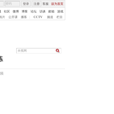
登录
注册
客服
设为首页
城
社区
微博
博客
论坛
访谈
邮箱
游戏
画片
公开课
播客
|
CCTV
频道
栏目
练
频