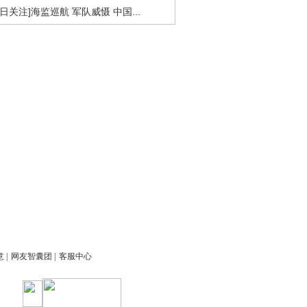
今日关注]海监巡航 军队威慑 中国...
意
|
网友智囊团
|
客服中心