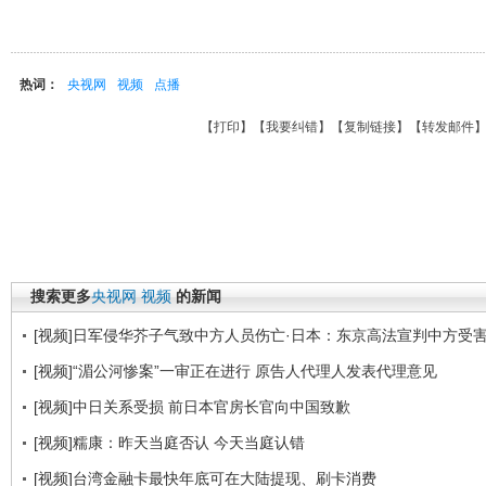
热词：
央视网
视频
点播
【
打印
】【
我要纠错
】【
复制链接
】【
转发邮件
搜索更多
央视网
视频
的新闻
[视频]日军侵华芥子气致中方人员伤亡·日本：东京高法宣判中方受
[视频]“湄公河惨案”一审正在进行 原告人代理人发表代理意见
[视频]中日关系受损 前日本官房长官向中国致歉
[视频]糯康：昨天当庭否认 今天当庭认错
[视频]台湾金融卡最快年底可在大陆提现、刷卡消费