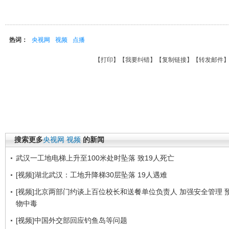
热词：
央视网
视频
点播
【
打印
】【
我要纠错
】【
复制链接
】【
转发邮件
搜索更多
央视网
视频
的新闻
武汉一工地电梯上升至100米处时坠落 致19人死亡
[视频]湖北武汉：工地升降梯30层坠落 19人遇难
[视频]北京两部门约谈上百位校长和送餐单位负责人 加强安全管理 
物中毒
[视频]中国外交部回应钓鱼岛等问题