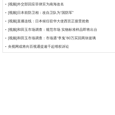
[视频]外交部回应菲律宾为南海改名
[视频]日本前防卫相：改自卫队为“国防军”
[视频]直播连线：日本候任驻华大使西宫正接受抢救
[视频]和田玉市场调查：规范市场 实物标准样品即将出台
[视频]和田玉市场调查：市场遇“李鬼”80万买回两块玻璃
央视网或将向百视通提逾千起维权诉讼