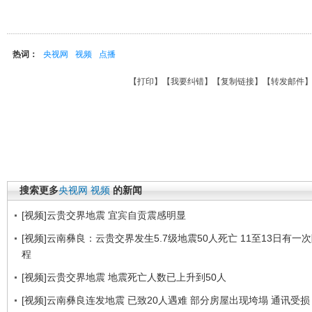
热词：
央视网
视频
点播
【
打印
】【
我要纠错
】【
复制链接
】【
转发邮件
搜索更多
央视网
视频
的新闻
[视频]云贵交界地震 宜宾自贡震感明显
[视频]云南彝良：云贵交界发生5.7级地震50人死亡 11至13日有一
程
[视频]云贵交界地震 地震死亡人数已上升到50人
[视频]云南彝良连发地震 已致20人遇难 部分房屋出现垮塌 通讯受损