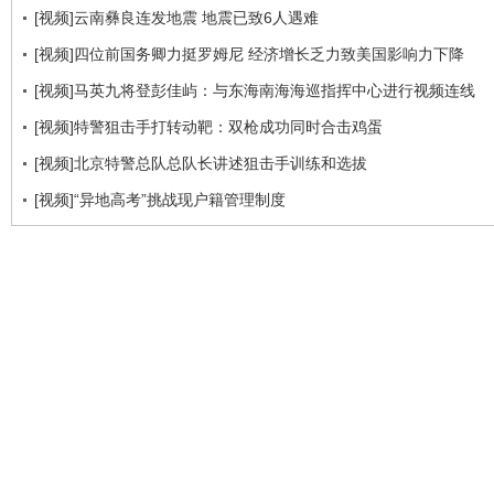
[视频]云南彝良连发地震 地震已致6人遇难
[视频]四位前国务卿力挺罗姆尼 经济增长乏力致美国影响力下降
[视频]马英九将登彭佳屿：与东海南海海巡指挥中心进行视频连线
[视频]特警狙击手打转动靶：双枪成功同时合击鸡蛋
[视频]北京特警总队总队长讲述狙击手训练和选拔
[视频]“异地高考”挑战现户籍管理制度