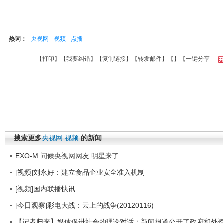
热词：
央视网
视频
点播
【
打印
】【
我要纠错
】【
复制链接
】【
转发邮件
】【
】
【一键分享
搜索更多
央视网
视频
的新闻
EXO-M 问候央视网网友 明星来了
[视频]刘永好：建立食品企业安全准入机制
[视频]国内联播快讯
[今日观察]彩电大战：云上的战争(20120116)
【记者归来】媒体促进社会的理论对话：新闻报道公开了政府和外