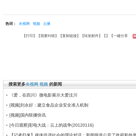
热词：
央视网
视频
点播
【
打印
】【
我要纠错
】【
复制链接
】【
转发邮件
】【
】
【一键分享
搜索更多
央视网
视频
的新闻
《爱，在四川》微电影展示大爱汶川
[视频]刘永好：建立食品企业安全准入机制
[视频]国内联播快讯
[今日观察]彩电大战：云上的战争(20120116)
【记者归来】媒体促进社会的理论对话：新闻报道公开了政府和外