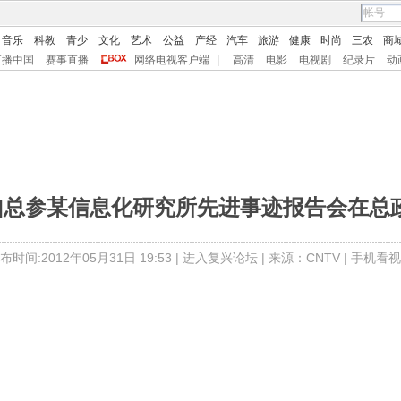
音乐
科教
青少
文化
艺术
公益
产经
汽车
旅游
健康
时尚
三农
商
直播中国
赛事直播
网络电视客户端
|
高清
电影
电视剧
纪录片
动
频]总参某信息化研究所先进事迹报告会在总
布时间:2012年05月31日 19:53 |
进入复兴论坛
| 来源：CNTV |
手机看视