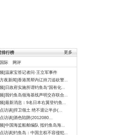
时排行榜
更多
国际
网评
视频]温家宝答记者问·王立军事件
东方夜新闻]香港黑帮内讧持刀追砍警...
视频]日政府实施所谓钓鱼岛“国有化...
视频]我钓鱼岛领海基线声明交存联合...
视频]最新消息：9名日本右翼登钓鱼...
焦点访谈]捍卫领土 绝不退让半步(...
点访谈]酒色陷阱(2012080...
视频]中国海监船舶编队 抵钓鱼岛海...
焦点访谈]钓鱼岛：中国主权不容侵犯...