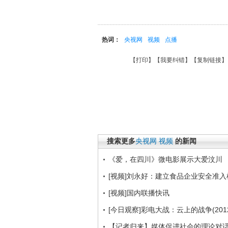
热词：
央视网
视频
点播
【
打印
】【
我要纠错
】【
复制链接
】
搜索更多
央视网
视频
的新闻
《爱，在四川》微电影展示大爱汶川
[视频]刘永好：建立食品企业安全准入
[视频]国内联播快讯
[今日观察]彩电大战：云上的战争(2012
【记者归来】媒体促进社会的理论对