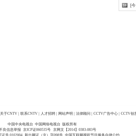
[
10
关于CNTV
|
联系CNTV
|
人才招聘
|
网站声明
|
法律顾问
|
CCTV广告中心
|
CCTV创
中国中央电视台 中国网络电视台 版权所有
不良信息举报
京ICP证060535号
京网文【2014】0383-083号
 0102004
新出网证（京）字098号
中国互联网视听节目服务自律公约