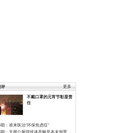
网评
更多
不戴口罩的元宵节彰显责
任
0期：谁来医治“环保焦虑症”
49期：无视公厕现状谈苍蝇是本末倒置