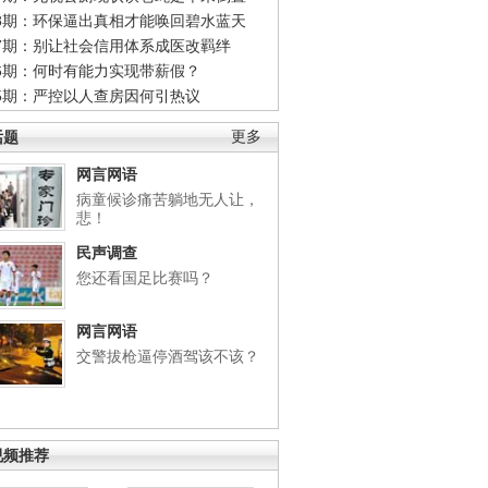
48期：环保逼出真相才能唤回碧水蓝天
47期：别让社会信用体系成医改羁绊
46期：何时有能力实现带薪假？
45期：严控以人查房因何引热议
话题
更多
网言网语
病童候诊痛苦躺地无人让，
悲！
民声调查
您还看国足比赛吗？
网言网语
交警拔枪逼停酒驾该不该？
视频推荐