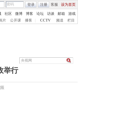
登录
注册
客服
设为首页
城
社区
微博
博客
论坛
访谈
邮箱
游戏
画片
公开课
播客
|
CCTV
频道
栏目
政举行
频