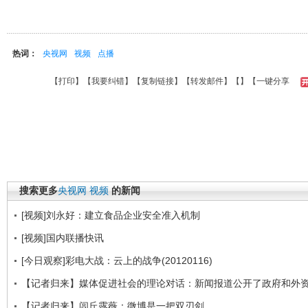
热词：
央视网
视频
点播
【
打印
】【
我要纠错
】【
复制链接
】【
转发邮件
】【
】
【一键分享
搜索更多
央视网
视频
的新闻
[视频]刘永好：建立食品企业安全准入机制
[视频]国内联播快讯
[今日观察]彩电大战：云上的战争(20120116)
【记者归来】媒体促进社会的理论对话：新闻报道公开了政府和外
【记者归来】闾丘露薇：微博是一把双刃剑