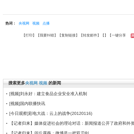
热词：
央视网
视频
点播
【
打印
】【
我要纠错
】【
复制链接
】【
转发邮件
】【
】
【一键分享
搜索更多
央视网
视频
的新闻
[视频]刘永好：建立食品企业安全准入机制
[视频]国内联播快讯
[今日观察]彩电大战：云上的战争(20120116)
【记者归来】媒体促进社会的理论对话：新闻报道公开了政府和外
【记者归来】闾丘露薇：微博是一把双刃剑