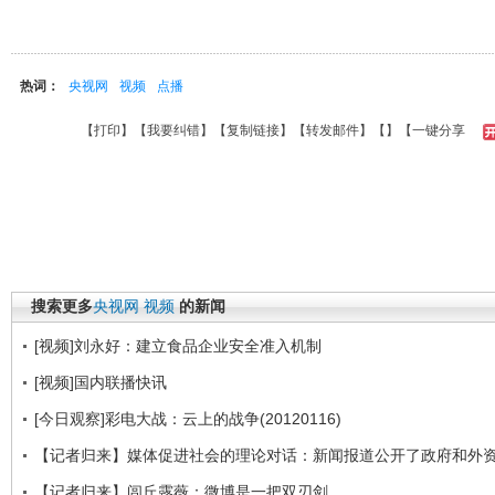
热词：
央视网
视频
点播
【
打印
】【
我要纠错
】【
复制链接
】【
转发邮件
】【
】
【一键分享
搜索更多
央视网
视频
的新闻
[视频]刘永好：建立食品企业安全准入机制
[视频]国内联播快讯
[今日观察]彩电大战：云上的战争(20120116)
【记者归来】媒体促进社会的理论对话：新闻报道公开了政府和外
【记者归来】闾丘露薇：微博是一把双刃剑