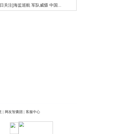
今日关注]海监巡航 军队威慑 中国...
意
|
网友智囊团
|
客服中心