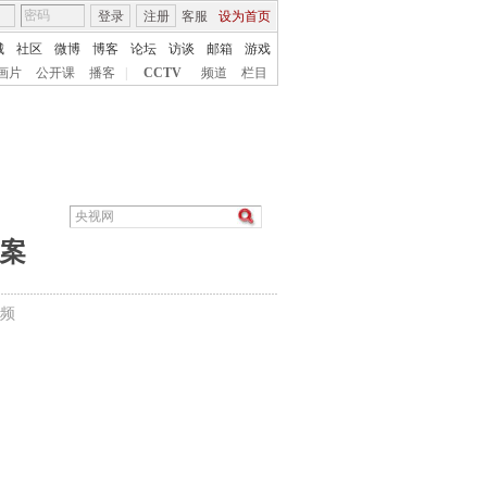
登录
注册
客服
设为首页
城
社区
微博
博客
论坛
访谈
邮箱
游戏
画片
公开课
播客
|
CCTV
频道
栏目
私案
频