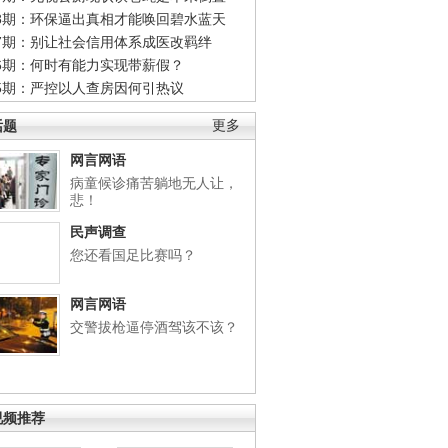
48期：环保逼出真相才能唤回碧水蓝天
47期：别让社会信用体系成医改羁绊
46期：何时有能力实现带薪假？
45期：严控以人查房因何引热议
话题
更多
网言网语
病童候诊痛苦躺地无人让，
悲！
民声调查
您还看国足比赛吗？
网言网语
交警拔枪逼停酒驾该不该？
视频推荐