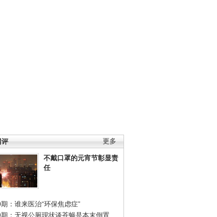
网评
更多
不戴口罩的元宵节彰显责
任
0期：谁来医治“环保焦虑症”
49期：无视公厕现状谈苍蝇是本末倒置