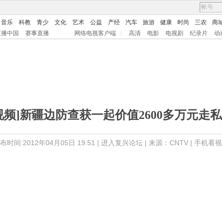
音乐
科教
青少
文化
艺术
公益
产经
汽车
旅游
健康
时尚
三农
商
直播中国
赛事直播
网络电视客户端
|
高清
电影
电视剧
纪录片
动
视频]新疆边防查获一起价值2600多万元走
布时间:2012年04月05日 19:51 |
进入复兴论坛
| 来源：CNTV |
手机看视