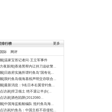
时排行榜
更多
国际
网评
视频]温家宝答记者问·王立军事件
东方夜新闻]香港黑帮内讧持刀追砍警...
视频]日政府实施所谓钓鱼岛“国有化...
视频]我钓鱼岛领海基线声明交存联合...
视频]最新消息：9名日本右翼登钓鱼...
焦点访谈]捍卫领土 绝不退让半步(...
点访谈]酒色陷阱(2012080...
视频]中国海监船舶编队 抵钓鱼岛海...
焦点访谈]钓鱼岛：中国主权不容侵犯...