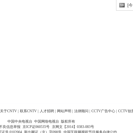
[
10
关于CNTV
|
联系CNTV
|
人才招聘
|
网站声明
|
法律顾问
|
CCTV广告中心
|
CCTV创
中国中央电视台 中国网络电视台 版权所有
不良信息举报
京ICP证060535号
京网文【2014】0383-083号
 0102004
新出网证（京）字098号
中国互联网视听节目服务自律公约