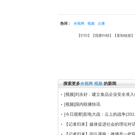
热词：
央视网
视频
点播
【
打印
】【
我要纠错
】【
复制链接
】
搜索更多
央视网
视频
的新闻
[视频]刘永好：建立食品企业安全准入
[视频]国内联播快讯
[今日观察]彩电大战：云上的战争(2012
【记者归来】媒体促进社会的理论对
【记者归来】闾丘露薇：微博是一把