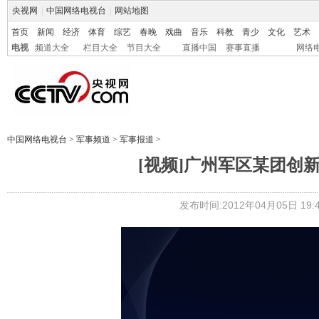
央视网
|
中国网络电视台
|
网站地图
首页
新闻
经济
体育
综艺
春晚
戏曲
音乐
科教
青少
文化
艺术
电视
频道大全
栏目大全
节目大全
直播中国
赛事直播
网络
中国网络电视台
>
军事频道
>
军事报道
>
[视频]广州军区某团创
发布时间:2012年04月05日 19:4