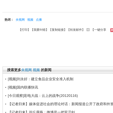
热词：
央视网
视频
点播
【
打印
】【
我要纠错
】【
复制链接
】【
转发邮件
】【
】
【一键分享
搜索更多
央视网
视频
的新闻
[视频]刘永好：建立食品企业安全准入机制
[视频]国内联播快讯
[今日观察]彩电大战：云上的战争(20120116)
【记者归来】媒体促进社会的理论对话：新闻报道公开了政府和外
【记者归来】闾丘露薇：微博是一把双刃剑