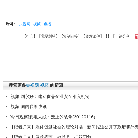
热词：
央视网
视频
点播
【
打印
】【
我要纠错
】【
复制链接
】【
转发邮件
】【
】
【一键分享
搜索更多
央视网
视频
的新闻
[视频]刘永好：建立食品企业安全准入机制
[视频]国内联播快讯
[今日观察]彩电大战：云上的战争(20120116)
【记者归来】媒体促进社会的理论对话：新闻报道公开了政府和外
【记者归来】闾丘露薇：微博是一把双刃剑