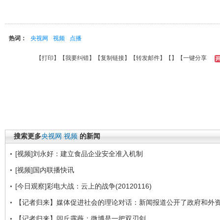
热词：
央视网
视频
点播
【
打印
】【
我要纠错
】【
复制链接
】【
转发邮件
】【
】
【一键分享
搜索更多
央视网
视频
的新闻
[视频]刘永好：建立食品企业安全准入机制
[视频]国内联播快讯
[今日观察]彩电大战：云上的战争(20120116)
【记者归来】媒体促进社会的理论对话：新闻报道公开了政府和外
【记者归来】闾丘露薇：微博是一把双刃剑