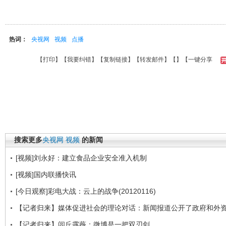
热词：
央视网
视频
点播
【
打印
】【
我要纠错
】【
复制链接
】【
转发邮件
】【
】
【一键分享
搜索更多
央视网
视频
的新闻
[视频]刘永好：建立食品企业安全准入机制
[视频]国内联播快讯
[今日观察]彩电大战：云上的战争(20120116)
【记者归来】媒体促进社会的理论对话：新闻报道公开了政府和外
【记者归来】闾丘露薇：微博是一把双刃剑