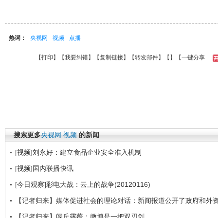
热词：
央视网
视频
点播
【
打印
】【
我要纠错
】【
复制链接
】【
转发邮件
】【
】
【一键分享
搜索更多
央视网
视频
的新闻
[视频]刘永好：建立食品企业安全准入机制
[视频]国内联播快讯
[今日观察]彩电大战：云上的战争(20120116)
【记者归来】媒体促进社会的理论对话：新闻报道公开了政府和外
【记者归来】闾丘露薇：微博是一把双刃剑