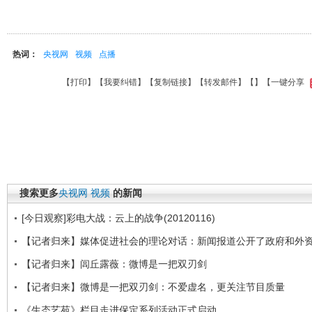
热词：
央视网
视频
点播
【
打印
】【
我要纠错
】【
复制链接
】【
转发邮件
】【
】
【一键分享
搜索更多
央视网
视频
的新闻
[今日观察]彩电大战：云上的战争(20120116)
【记者归来】媒体促进社会的理论对话：新闻报道公开了政府和外
【记者归来】闾丘露薇：微博是一把双刃剑
【记者归来】微博是一把双刃剑：不爱虚名，更关注节目质量
《生态艺苑》栏目走进保定系列活动正式启动