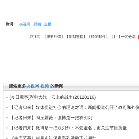
热词：
央视网
视频
点播
【
打印
】【
我要纠错
】【
复制链接
】【
转发邮件
】【
】
【一键分享
搜索更多
央视网
视频
的新闻
[今日观察]彩电大战：云上的战争(20120116)
【记者归来】媒体促进社会的理论对话：新闻报道公开了政府和外
【记者归来】闾丘露薇：微博是一把双刃剑
【记者归来】微博是一把双刃剑：不爱虚名，更关注节目质量
《生态艺苑》栏目走进保定系列活动正式启动