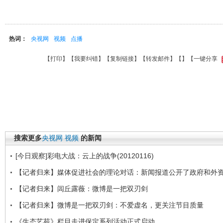
热词：
央视网
视频
点播
【
打印
】【
我要纠错
】【
复制链接
】【
转发邮件
】【
】
【一键分享
搜索更多
央视网
视频
的新闻
[今日观察]彩电大战：云上的战争(20120116)
【记者归来】媒体促进社会的理论对话：新闻报道公开了政府和外
【记者归来】闾丘露薇：微博是一把双刃剑
【记者归来】微博是一把双刃剑：不爱虚名，更关注节目质量
《生态艺苑》栏目走进保定系列活动正式启动