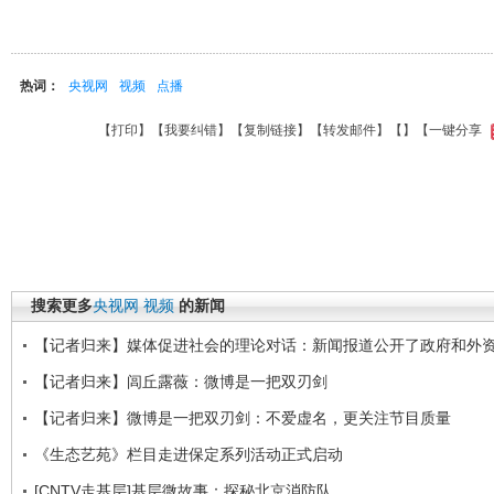
热词：
央视网
视频
点播
【
打印
】【
我要纠错
】【
复制链接
】【
转发邮件
】【
】
【一键分享
搜索更多
央视网
视频
的新闻
【记者归来】媒体促进社会的理论对话：新闻报道公开了政府和外
【记者归来】闾丘露薇：微博是一把双刃剑
【记者归来】微博是一把双刃剑：不爱虚名，更关注节目质量
《生态艺苑》栏目走进保定系列活动正式启动
[CNTV走基层]基层微故事：探秘北京消防队