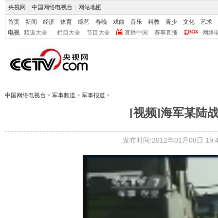
央视网
|
中国网络电视台
|
网站地图
首页
新闻
经济
体育
综艺
春晚
戏曲
音乐
科教
青少
文化
艺术
电视
频道大全
栏目大全
节目大全
直播中国
赛事直播
网络
中国网络电视台
>
军事频道
>
军事报道
>
[视频]海军某陆
发布时间:2012年01月08日 19:4