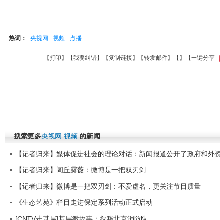
热词：
央视网
视频
点播
【
打印
】【
我要纠错
】【
复制链接
】【
转发邮件
】【
】
【一键分享
搜索更多
央视网
视频
的新闻
【记者归来】媒体促进社会的理论对话：新闻报道公开了政府和外
【记者归来】闾丘露薇：微博是一把双刃剑
【记者归来】微博是一把双刃剑：不爱虚名，更关注节目质量
《生态艺苑》栏目走进保定系列活动正式启动
[CNTV走基层]基层微故事：探秘北京消防队