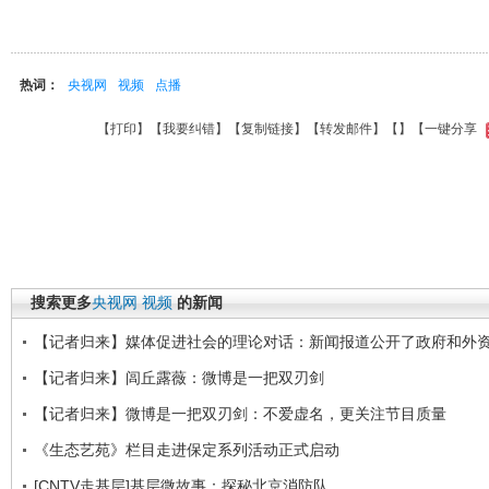
热词：
央视网
视频
点播
【
打印
】【
我要纠错
】【
复制链接
】【
转发邮件
】【
】
【一键分享
搜索更多
央视网
视频
的新闻
【记者归来】媒体促进社会的理论对话：新闻报道公开了政府和外
【记者归来】闾丘露薇：微博是一把双刃剑
【记者归来】微博是一把双刃剑：不爱虚名，更关注节目质量
《生态艺苑》栏目走进保定系列活动正式启动
[CNTV走基层]基层微故事：探秘北京消防队