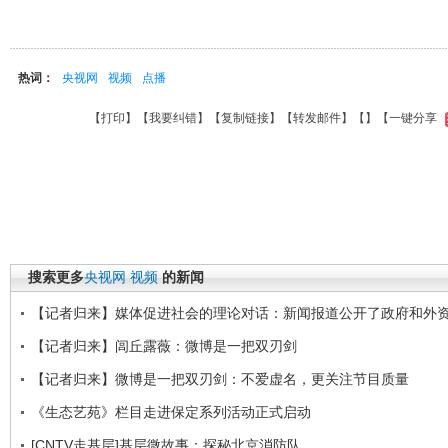
热词：
央视网
视频
点播
【
打印
】【
我要纠错
】【
复制链接
】【
转发邮件
】【
】
【一键分享
搜索更多
央视网
视频
的新闻
【记者归来】媒体促进社会的理论对话：新闻报道公开了政府和外
【记者归来】闾丘露薇：微博是一把双刃剑
【记者归来】微博是一把双刃剑：不爱虚名，更关注节目质量
《生态艺苑》栏目走进保定系列活动正式启动
[CNTV走基层]基层微故事：探秘北京消防队