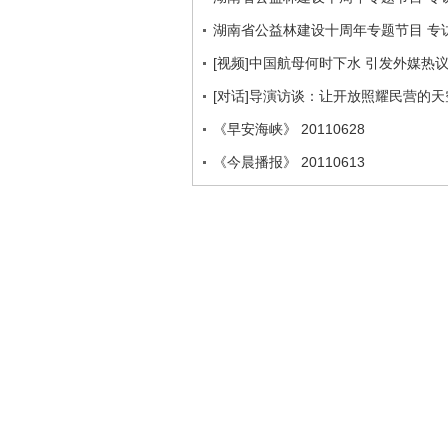
湖南省公益林建设十周年专题节目 专访
[视频]中国航母何时下水 引发外媒热
[对话]导演访谈：让开放照耀民营的
《早安海峡》 20110628
《今晨播报》 20110613