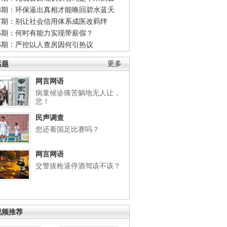
48期：环保逼出真相才能唤回碧水蓝天
47期：别让社会信用体系成医改羁绊
46期：何时有能力实现带薪假？
45期：严控以人查房因何引热议
话题
更多
网言网语
病童候诊痛苦躺地无人让，
悲！
民声调查
您还看国足比赛吗？
网言网语
交警拔枪逼停酒驾该不该？
视频推荐