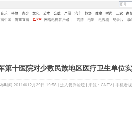
音乐
科教
青少
文化
艺术
公益
产经
汽车
旅游
健康
时尚
三农
商
直播中国
赛事直播
网络电视客户端
|
高清
电影
电视剧
纪录片
动
放军第十医院对少数民族地区医疗卫生单位
布时间:2011年12月29日 19:58 |
进入复兴论坛
| 来源：CNTV |
手机看视