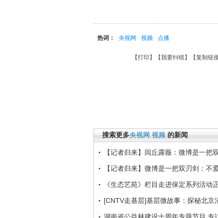
热词：
央视网
视频
点播
【
打印
】【
我要纠错
】【
复制链
搜索更多
央视网
视频
的新闻
【记者归来】闾丘露薇：微博是一把
【记者归来】微博是一把双刃剑：不
《生态艺苑》栏目走进保定系列活动
[CNTV走基层]基层微故事：探秘北京
湖南省公益林建设十周年专题节目 专访