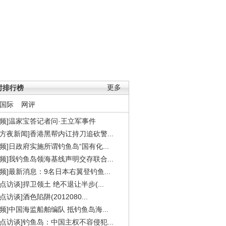
时排行榜
更多
国际
网评
视频]温家宝答记者问·王立军事件
东方夜新闻]香港黑帮内讧持刀追砍警...
视频]日政府实施所谓钓鱼岛“国有化...
视频]我钓鱼岛领海基线声明交存联合...
视频]最新消息：9名日本右翼登钓鱼...
焦点访谈]捍卫领土 绝不退让半步(...
点访谈]酒色陷阱(2012080...
视频]中国海监船舶编队 抵钓鱼岛海...
焦点访谈]钓鱼岛：中国主权不容侵犯...