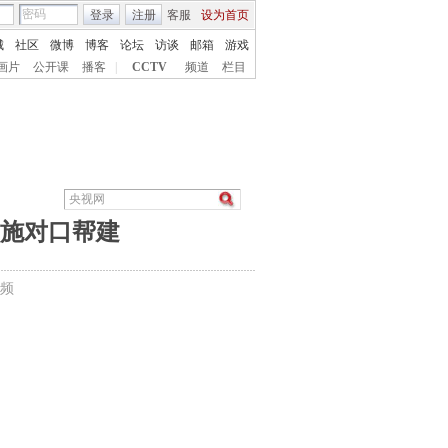
登录
注册
客服
设为首页
城
社区
微博
博客
论坛
访谈
邮箱
游戏
画片
公开课
播客
|
CCTV
频道
栏目
实施对口帮建
频