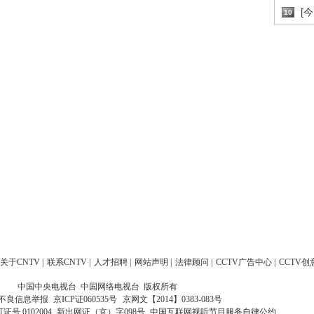
[
10
关于CNTV
|
联系CNTV
|
人才招聘
|
网站声明
|
法律顾问
|
CCTV广告中心
|
CCTV创
中国中央电视台 中国网络电视台 版权所有
不良信息举报
京ICP证060535号
京网文【2014】0383-083号
 0102004
新出网证（京）字098号
中国互联网视听节目服务自律公约